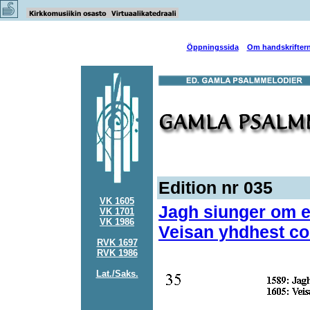
Öppningssida
Om handskrifter
Edition nr 035
VK 1605
Jagh siunger om 
VK 1701
VK 1986
Veisan yhdhest co
RVK 1697
RVK 1986
Lat./Saks.