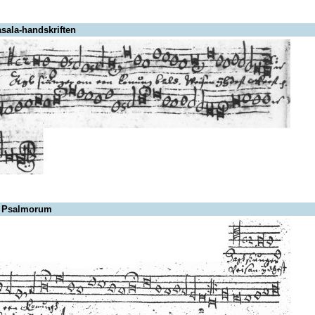
sala-handskriften
 Psalmorum