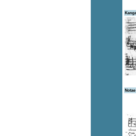
Kanga
Notae