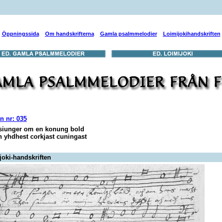
Öppningssida
Om handskrifterna
Gamla psalmmelodier
Loimijokihandskriften
n nr: 035
siunger om en konung bold
n yhdhest corkjast cuningast
joki-handskriften