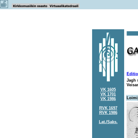
Editio
Jagh 
Veisa
VK 1605
VK 1701
Loimi
VK 1986
RVK 1697
RVK 1986
Lat./Saks.