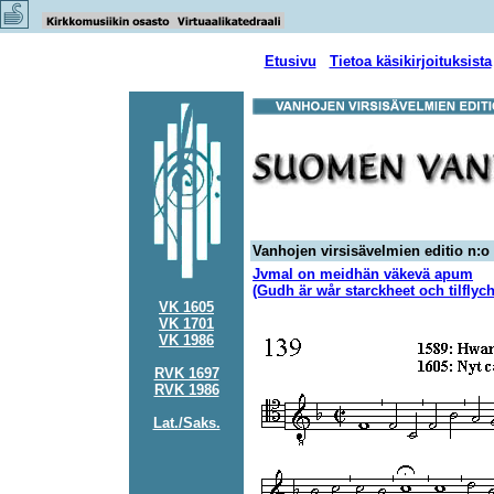
Etusivu
Tietoa käsikirjoituksista
Vanhojen virsisävelmien editio n:o
Jvmal on meidhän väkevä apum
(Gudh är wår starckheet och tilflych
VK 1605
VK 1701
VK 1986
RVK 1697
RVK 1986
Lat./Saks.