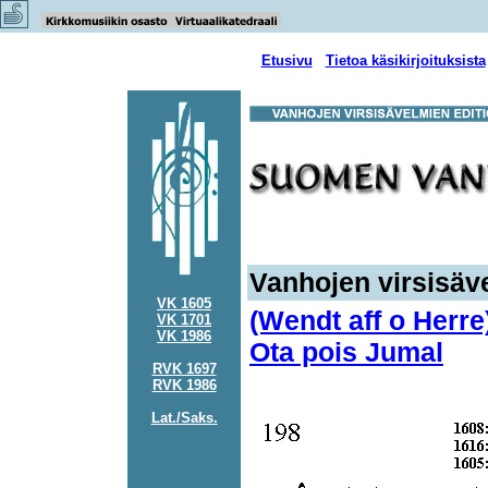
Etusivu
Tietoa käsikirjoituksista
Vanhojen virsisäve
VK 1605
(Wendt aff o Herre
VK 1701
VK 1986
Ota pois Jumal
RVK 1697
RVK 1986
Lat./Saks.