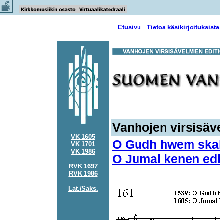
Etusivu
Tietoa käsikirjoituksista
Vanhojen virsisäve
VK 1605
O Gudh hwem skal 
VK 1701
VK 1986
O Jumal kenen edh
RVK 1697
RVK 1986
Lat./Saks.