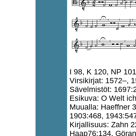
I 98, K 120, NP 10
Virsikirjat: 1572–, 
Sävelmistöt: 1697:
Esikuva: O Welt ic
Muualla: Haeffner 
1903:468, 1943:547
Kirjallisuus: Zahn
Haap76:134, Göra