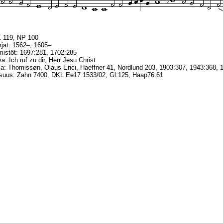
K 119, NP 100
irjat: 1562–, 1605–
istöt: 1697:281, 1702:285
a: Ich ruf zu dir, Herr Jesu Christ
a: Thomissøn, Olaus Erici, Haeffner 41, Nordlund 203, 1903:307, 1943:368, 
lisuus: Zahn 7400, DKL Ee17 1533/02, Gl:125, Haap76:61