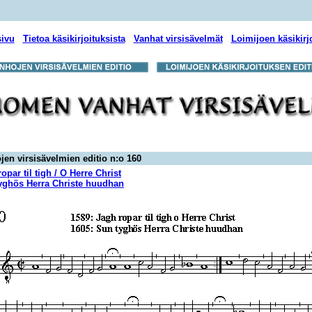
sivu
Tietoa käsikirjoituksista
Vanhat virsisävelmät
Loimijoen käsikirj
jen virsisävelmien editio n:o 160
opar til tigh / O Herre Christ
yghös Herra Christe huudhan