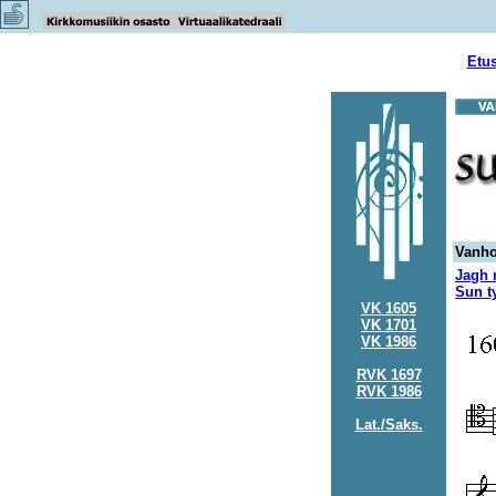
Etu
Vanho
Jagh r
Sun t
VK 1605
VK 1701
VK 1986
RVK 1697
RVK 1986
Lat./Saks.