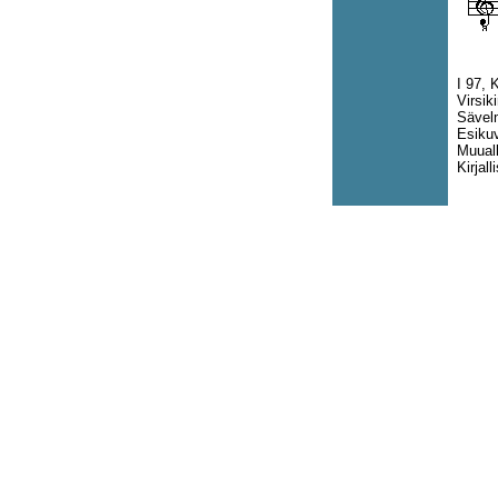
I 97, 
Virsik
Sävelm
Esikuv
Muuall
Kirjal