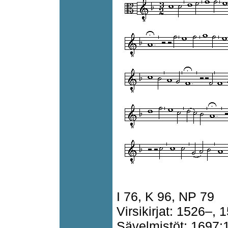
I 76, K 96, NP 79
Virsikirjat: 1526–, 
Sävelmistöt: 1697: