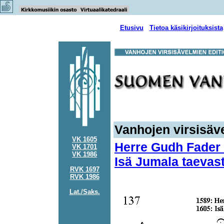
Etusivu
Tietoa käsikirjoituksista
Vanhojen virsisäve
VK 1605
Herre Gudh Fader s
VK 1701
VK 1986
Isä Jumala taevast
RVK 1697
RVK 1986
Lat./Saks.