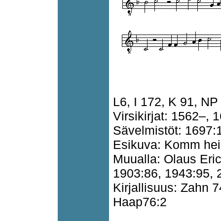
L6, I 172, K 91, NP
Virsikirjat: 1562–, 
Sävelmistöt: 1697:
Esikuva: Komm heil
Muualla: Olaus Eric
1903:86, 1943:95, 
Kirjallisuus: Zahn
Haap76:2