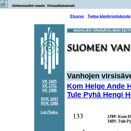
Etusivu
Tietoa käsikirjoituksista
Vanhojen virsisäve
VK 1605
Kom Helge Ande He
VK 1701
VK 1986
Tule Pyhä Hengi H
RVK 1697
RVK 1986
Lat./Saks.