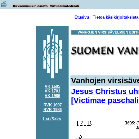
Etusivu
Tietoa käsikirjoituksista
Vanhojen virsisäve
VK 1605
Jesus Christus uhr
VK 1701
VK 1986
[Victimae paschali
RVK 1697
RVK 1986
Lat./Saks.