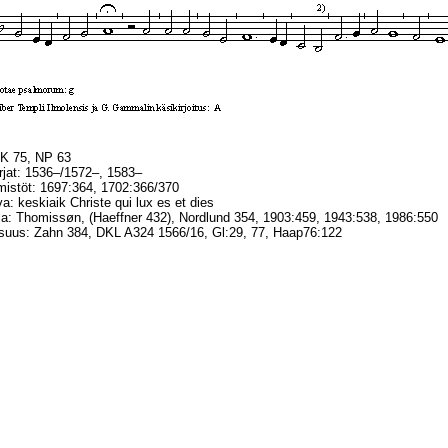
 K 75, NP 63
irjat: 1536–/1572–, 1583–
mistöt: 1697:364, 1702:366/370
a: keskiaik Christe qui lux es et dies
a: Thomissøn, (Haeffner 432), Nordlund 354, 1903:459, 1943:538, 1986:550
lisuus: Zahn 384, DKL A324 1566/16, Gl:29, 77, Haap76:122