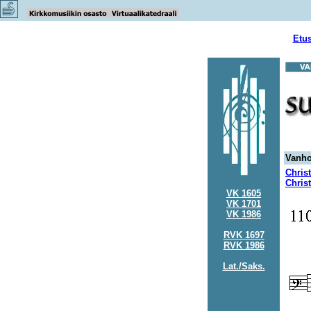
Etu
Vanho
Chris
Christ
VK 1605
VK 1701
VK 1986
RVK 1697
RVK 1986
Lat./Saks.