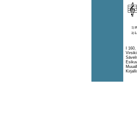
I 160,
Virsik
Sävel
Esikuv
Muuall
Kirjal