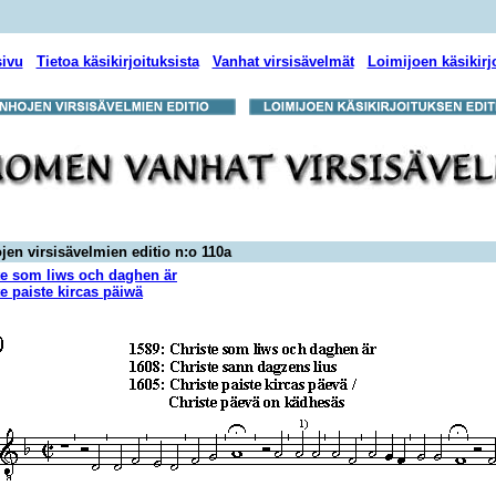
sivu
Tietoa käsikirjoituksista
Vanhat virsisävelmät
Loimijoen käsikirj
jen virsisävelmien editio n:o 110a
te som liws och daghen är
e paiste kircas päiwä