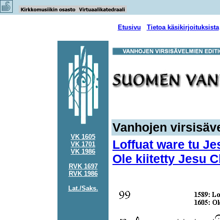
Etusivu
Tietoa käsikirjoituksista
Vanhojen virsisäve
VK 1605
Loffuat ware tu Je
VK 1701
VK 1986
Ole kiitetty Jesu C
RVK 1697
RVK 1986
Lat./Saks.