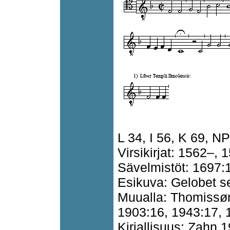
L 34, I 56, K 69, N
Virsikirjat: 1562–, 
Sävelmistöt: 1697:
Esikuva: Gelobet se
Muualla: Thomissøn
1903:16, 1943:17, 
Kirjallisuus: Zahn 