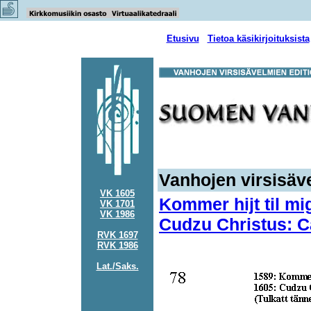
Etusivu
Tietoa käsikirjoituksista
Vanhojen virsisäve
VK 1605
Kommer hijt til m
VK 1701
VK 1986
Cudzu Christus: C
RVK 1697
RVK 1986
Lat./Saks.