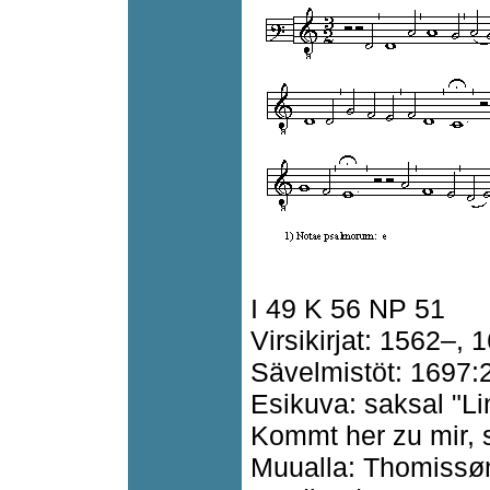
I 49 K 56 NP 51
Virsikirjat: 1562–,
Sävelmistöt: 1697:
Esikuva: saksal "L
Kommt her zu mir, 
Muualla: Thomissøn