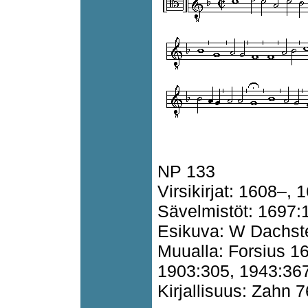
NP 133
Virsikirjat: 1608–, 
Sävelmistöt: 1697:
Esikuva: W Dachst
Muualla: Forsius 1
1903:305, 1943:367
Kirjallisuus: Zahn