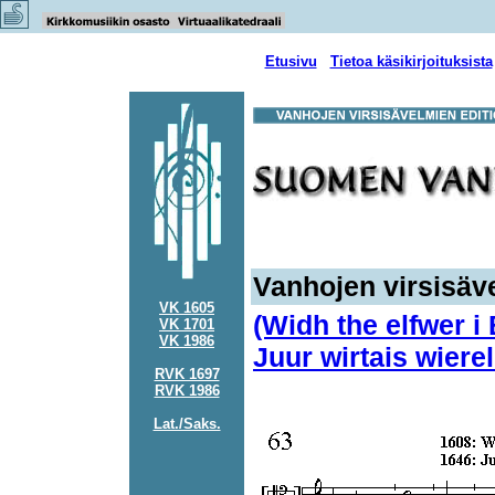
Etusivu
Tietoa käsikirjoituksista
Vanhojen virsisäve
VK 1605
(Widh the elfwer i
VK 1701
VK 1986
Juur wirtais wiere
RVK 1697
RVK 1986
Lat./Saks.