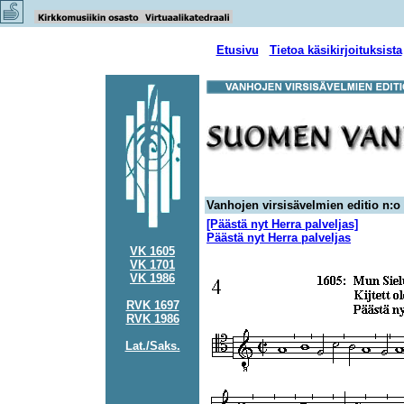
Etusivu
Tietoa käsikirjoituksista
Vanhojen virsisävelmien editio n:o
[Päästä nyt Herra palveljas]
Päästä nyt Herra palveljas
VK 1605
VK 1701
VK 1986
RVK 1697
RVK 1986
Lat./Saks.