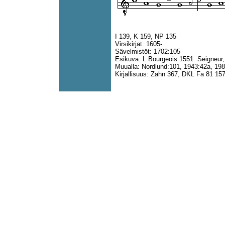
I 139, K 159, NP 135
Virsikirjat: 1605-
Sävelmistöt: 1702:105
Esikuva: L Bourgeois 1551: Seigneur, n
Muualla: Nordlund:101, 1943:42a, 19
Kirjallisuus: Zahn 367, DKL Fa 81 15