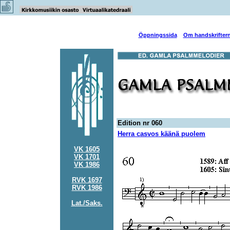
Öppningssida
Om handskrifter
Edition nr 060
Herra casvos käänä puolem
VK 1605
VK 1701
VK 1986
RVK 1697
RVK 1986
Lat./Saks.