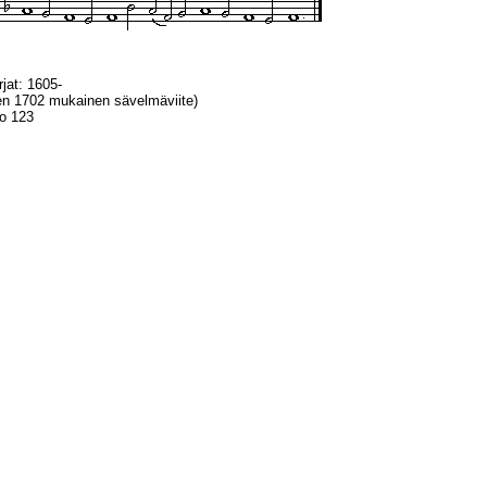
rjat: 1605-
en 1702 mukainen sävelmäviite)
io 123