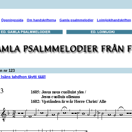
Öppningssida
Om handskrifterna
Gamla psalmmelodier
Loimijokihandskriften
on nr 123
Isäns tahdhon täytti tääll