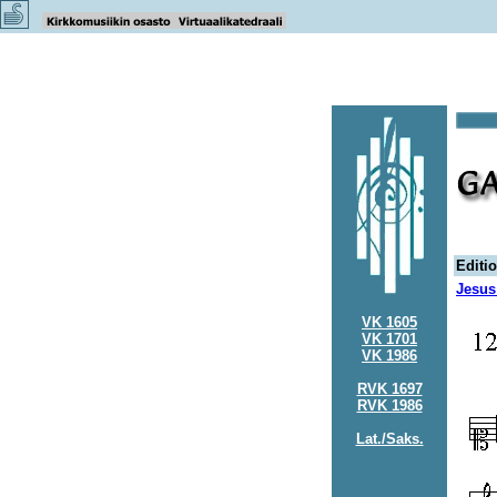
Editi
Jesus 
VK 1605
VK 1701
VK 1986
RVK 1697
RVK 1986
Lat./Saks.