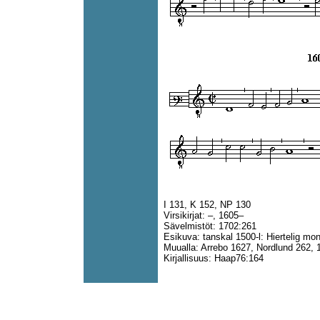
I 131, K 152, NP 130
Virsikirjat: –, 1605–
Sävelmistöt: 1702:261
Esikuva: tanskal 1500-l: Hiertelig mo
Muualla: Arrebo 1627, Nordlund 262, 
Kirjallisuus: Haap76:164