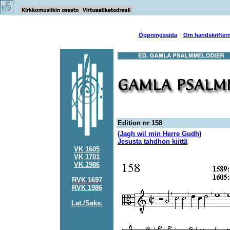
Öppningssida
Om handskrifter
Edition nr 158
(Jagh wil min Herre Gudh)
Jesusta tahdhon kiittä
VK 1605
VK 1701
VK 1986
RVK 1697
RVK 1986
Lat./Saks.