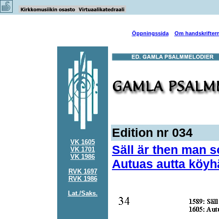
Öppningssida
Om handskrifter
Edition nr 034
VK 1605
Säll är then man s
VK 1701
VK 1986
Autuas autta köyh
RVK 1697
RVK 1986
Lat./Saks.