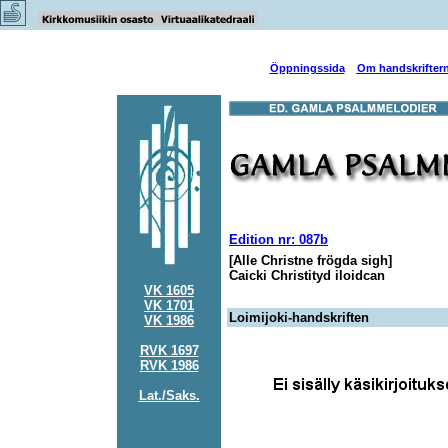
Öppningssida
Om handskrifter
Edition nr: 087b
[Alle Christne frögda sigh]
Caicki Christityd iloidcan
VK 1605
VK 1701
Loimijoki-handskriften
VK 1986
RVK 1697
RVK 1986
Lat./Saks.