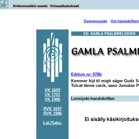
Öppningssida
Om handskrifter
Edition nr: 078b
Kommer hijt til migh säger Gudz 
Tulcat tänne caick, sano Jumalan 
VK 1605
VK 1701
Loimijoki-handskriften
VK 1986
RVK 1697
RVK 1986
Lat./Saks.