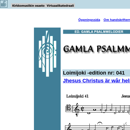
Öppningssida
Om handskrifter
Loimijoki -edition nr: 041
Jhesus Christus är wår he