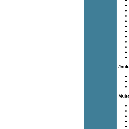
Joulu
Muita