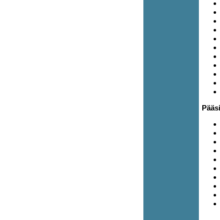
Pääsi