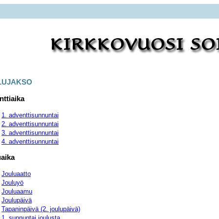
LUJAKSO
ttiaika
1. adventtisunnuntai
2. adventtisunnuntai
3. adventtisunnuntai
4. adventtisunnuntai
uaika
Jouluaatto
Jouluyö
Jouluaamu
Joulupäivä
Tapaninpäivä (2. joulupäivä)
1. sunnuntai joulusta