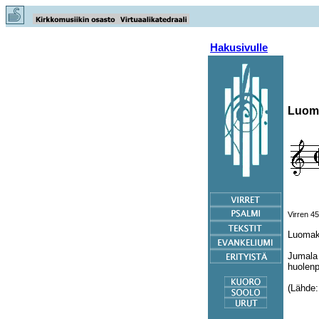
Hakusivulle
Luom
Virren 45
Luomaku
Jumala 
huolenp
(Lähde: