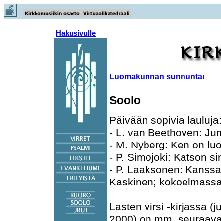
Hakusivulle
Luomakunnan sunnuntai
Soolo
Päivään sopivia lauluja
- L. van Beethoven: Ju
- M. Nyberg: Ken on luo
- P. Simojoki: Katson si
- P. Laaksonen: Kanss
Kaskinen; kokoelmassa 
Lasten virsi -kirjassa (
2000) on mm. seuraavat