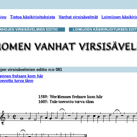
sivu
Tietoa käsikirjoituksista
Vanhat virsisävelmät
Loimijoen käsikirj
jen virsisävelmien editio n:o 081
ennes frelsare kom här
oevottu turva tänn