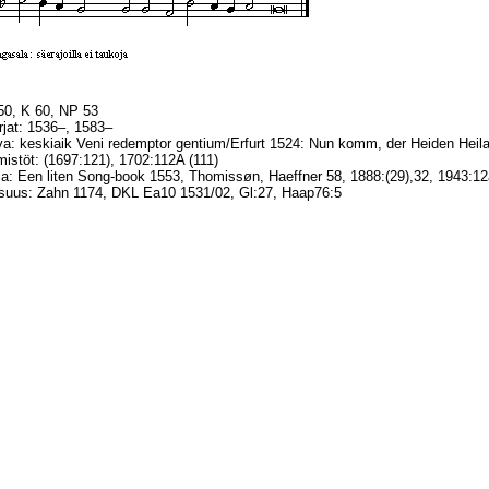
 50, K 60, NP 53
irjat: 1536–, 1583–
a: keskiaik Veni redemptor gentium/Erfurt 1524: Nun komm, der Heiden Heil
istöt: (1697:121), 1702:112A (111)
a: Een liten Song-book 1553, Thomissøn, Haeffner 58, 1888:(29),32, 1943:12
lisuus: Zahn 1174, DKL Ea10 1531/02, Gl:27, Haap76:5