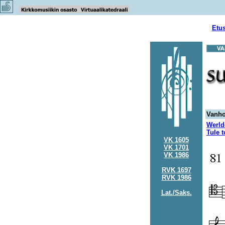
Etu
Vanho
Werld
Tule t
VK 1605
VK 1701
VK 1986
RVK 1697
RVK 1986
Lat./Saks.