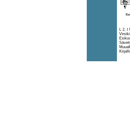
L 2, I
Virsik
Esikuv
Sävelm
Muuall
Kirjal